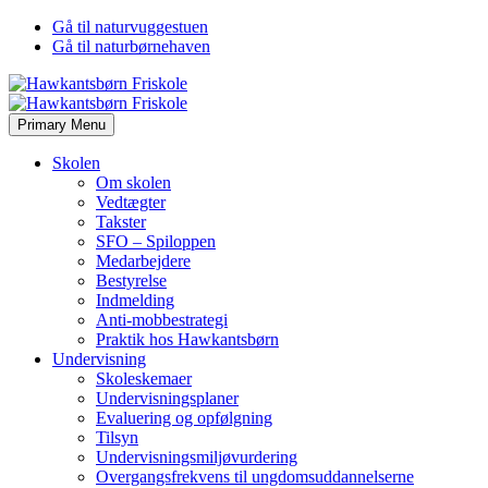
Gå til naturvuggestuen
Gå til naturbørnehaven
Primary Menu
Skolen
Om skolen
Vedtægter
Takster
SFO – Spiloppen
Medarbejdere
Bestyrelse
Indmelding
Anti-mobbestrategi
Praktik hos Hawkantsbørn
Undervisning
Skoleskemaer
Undervisningsplaner
Evaluering og opfølgning
Tilsyn
Undervisningsmiljøvurdering
Overgangsfrekvens til ungdomsuddannelserne