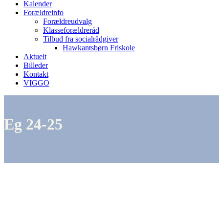
Kalender
Forældreinfo
Forældreudvalg
Klasseforældreråd
Tilbud fra socialrådgiver
Hawkantsbørn Friskole
Aktuelt
Billeder
Kontakt
VIGGO
Eg 24-25