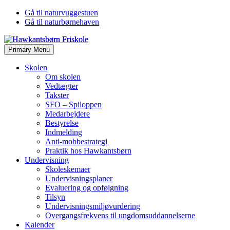
Gå til naturvuggestuen
Gå til naturbørnehaven
Primary Menu
Skolen
Om skolen
Vedtægter
Takster
SFO – Spiloppen
Medarbejdere
Bestyrelse
Indmelding
Anti-mobbestrategi
Praktik hos Hawkantsbørn
Undervisning
Skoleskemaer
Undervisningsplaner
Evaluering og opfølgning
Tilsyn
Undervisningsmiljøvurdering
Overgangsfrekvens til ungdomsuddannelserne
Kalender