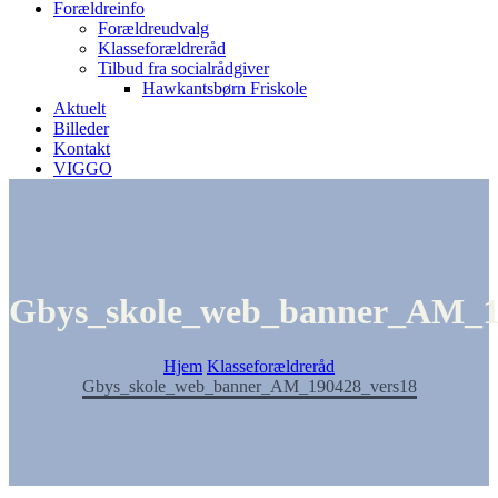
Forældreinfo
Forældreudvalg
Klasseforældreråd
Tilbud fra socialrådgiver
Hawkantsbørn Friskole
Aktuelt
Billeder
Kontakt
VIGGO
Gbys_skole_web_banner_AM_1
Hjem
Klasseforældreråd
Gbys_skole_web_banner_AM_190428_vers18