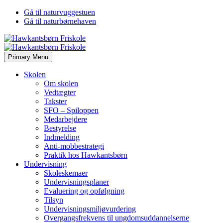
Gå til naturvuggestuen
Gå til naturbørnehaven
Primary Menu
Skolen
Om skolen
Vedtægter
Takster
SFO – Spiloppen
Medarbejdere
Bestyrelse
Indmelding
Anti-mobbestrategi
Praktik hos Hawkantsbørn
Undervisning
Skoleskemaer
Undervisningsplaner
Evaluering og opfølgning
Tilsyn
Undervisningsmiljøvurdering
Overgangsfrekvens til ungdomsuddannelserne