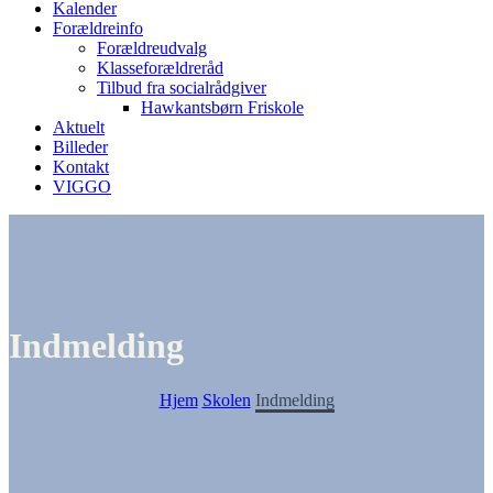
Kalender
Forældreinfo
Forældreudvalg
Klasseforældreråd
Tilbud fra socialrådgiver
Hawkantsbørn Friskole
Aktuelt
Billeder
Kontakt
VIGGO
Indmelding
Hjem
Skolen
Indmelding