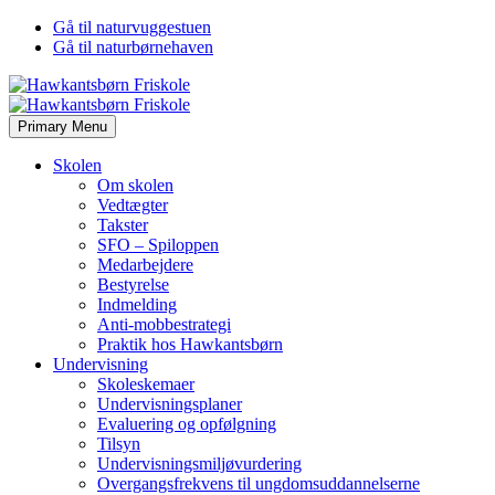
Gå til naturvuggestuen
Gå til naturbørnehaven
Primary Menu
Skolen
Om skolen
Vedtægter
Takster
SFO – Spiloppen
Medarbejdere
Bestyrelse
Indmelding
Anti-mobbestrategi
Praktik hos Hawkantsbørn
Undervisning
Skoleskemaer
Undervisningsplaner
Evaluering og opfølgning
Tilsyn
Undervisningsmiljøvurdering
Overgangsfrekvens til ungdomsuddannelserne