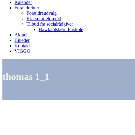
Kalender
Forældreinfo
Forældreudvalg
Klasseforældreråd
Tilbud fra socialrådgiver
Hawkantsbørn Friskole
Aktuelt
Billeder
Kontakt
VIGGO
thomas 1_1