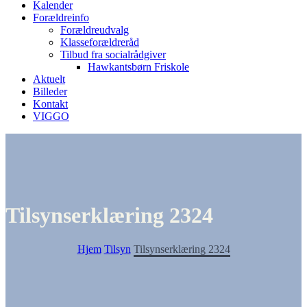
Kalender
Forældreinfo
Forældreudvalg
Klasseforældreråd
Tilbud fra socialrådgiver
Hawkantsbørn Friskole
Aktuelt
Billeder
Kontakt
VIGGO
Tilsynserklæring 2324
Hjem
Tilsyn
Tilsynserklæring 2324