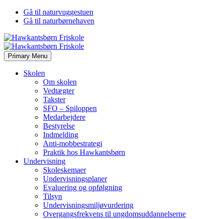
Gå til naturvuggestuen
Gå til naturbørnehaven
Primary Menu
Skolen
Om skolen
Vedtægter
Takster
SFO – Spiloppen
Medarbejdere
Bestyrelse
Indmelding
Anti-mobbestrategi
Praktik hos Hawkantsbørn
Undervisning
Skoleskemaer
Undervisningsplaner
Evaluering og opfølgning
Tilsyn
Undervisningsmiljøvurdering
Overgangsfrekvens til ungdomsuddannelserne