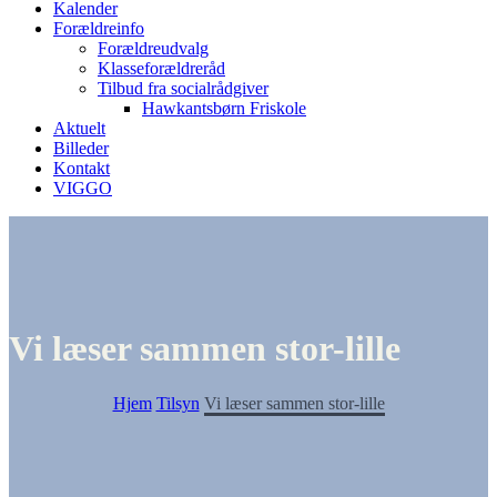
Kalender
Forældreinfo
Forældreudvalg
Klasseforældreråd
Tilbud fra socialrådgiver
Hawkantsbørn Friskole
Aktuelt
Billeder
Kontakt
VIGGO
Vi læser sammen stor-lille
Hjem
Tilsyn
Vi læser sammen stor-lille