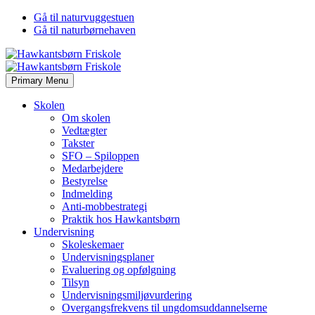
Gå til naturvuggestuen
Gå til naturbørnehaven
Primary Menu
Skolen
Om skolen
Vedtægter
Takster
SFO – Spiloppen
Medarbejdere
Bestyrelse
Indmelding
Anti-mobbestrategi
Praktik hos Hawkantsbørn
Undervisning
Skoleskemaer
Undervisningsplaner
Evaluering og opfølgning
Tilsyn
Undervisningsmiljøvurdering
Overgangsfrekvens til ungdomsuddannelserne